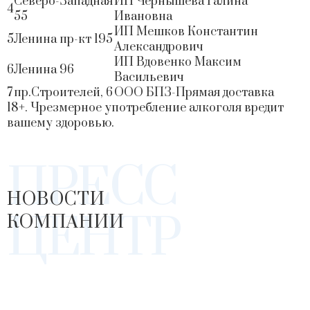
Северо-Западная
ИП Чернышева Галина
4
55
Ивановна
ИП Мешков Константин
5
Ленина пр-кт 195
Александрович
ИП Вдовенко Максим
6
Ленина 96
Васильевич
7
пр.Строителей, 6
ООО БПЗ-Прямая доставка
18+. Чрезмерное употребление алкоголя вредит
вашему здоровью.
ПРЕСС
НОВОСТИ
ЦЕНТР
КОМПАНИИ