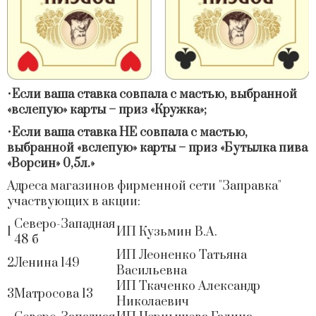
•
Если ваша ставка совпала с мастью, выбранной
«вслепую» карты – приз «Кружка»;
•
Если ваша ставка НЕ совпала с мастью,
выбранной «вслепую» карты – приз «Бутылка пива
«Ворсин» 0,5л.»
Адреса магазинов фирменной сети "Заправка"
участвующих в акции:
Северо-Западная
1
ИП Кузьмин В.А.
48 б
ИП Леоненко Татьяна
2
Ленина 149
Васильевна
ИП Ткаченко Александр
3
Матросова 13
Николаевич