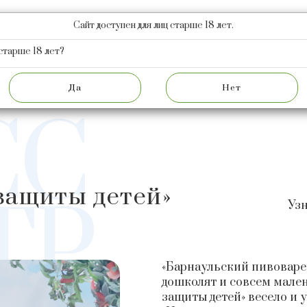
Сайт доступен для лиц старше 18 лет.
КЦИЯ
НОВОСТИ
АКЦИОНЕРАМ
О ЗАВОДЕ
Ф
старше 18 лет?
НОВОСТИ
ОТПРАЗДНУЕМ «ДЕНЬ ЗАЩИТЫ 
СС
защиты детей»
ТР
Узн
«Барнаульский пивоваре
дошколят и совсем мале
защиты детей» весело и