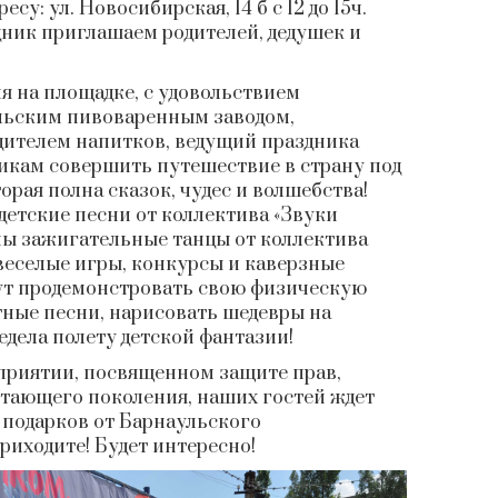
су: ул. Новосибирская, 14 б с 12 до 15ч.
дник приглашаем родителей, дедушек и
ня на площадке, с удовольствием
льским пивоваренным заводом,
ителем напитков, ведущий праздника
кам совершить путешествие в страну под
орая полна сказок, чудес и волшебства!
детские песни от коллектива «Звуки
ны зажигательные танцы от коллектива
веселые игры, конкурсы и каверзные
ут продемонстровать свою физическую
тные песни, нарисовать шедевры на
редела полету детской фантазии!
оприятии, посвященном защите прав,
стающего поколения, наших гостей ждет
 подарков от Барнаульского
риходите! Будет интересно!