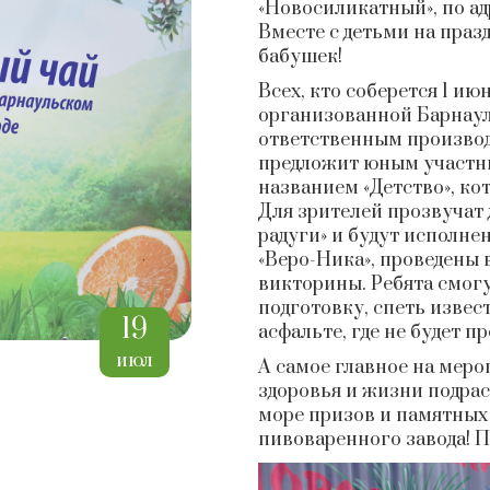
«Новосиликатный», по адре
Вместе с детьми на праз
бабушек!
Всех, кто соберется 1 ию
организованной Барнау
ответственным производ
предложит юным участни
названием «Детство», кот
Для зрителей прозвучат 
радуги» и будут исполне
«Веро-Ника», проведены 
викторины. Ребята смог
подготовку, спеть извес
19
асфальте, где не будет п
июл
А самое главное на мер
здоровья и жизни подра
море призов и памятных
пивоваренного завода! П