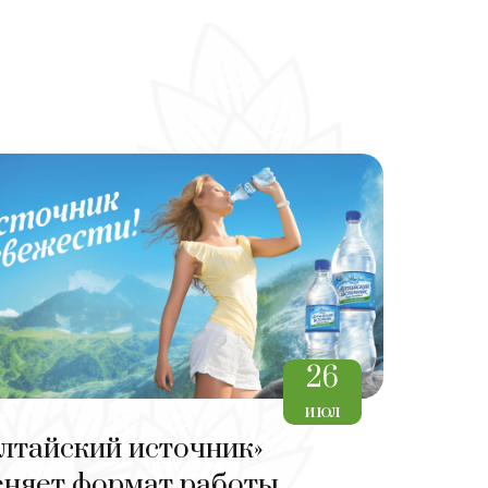
26
июл
лтайский источник»
еняет формат работы