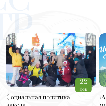
ТР
22
фев
Социальная политика
«А
завода
м