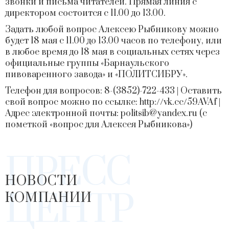
звонки и письма читателей. Прямая линия с
директором состоится с 11.00 до 13.00.
Задать любой вопрос Алексею Рыбникову можно
будет 18 мая с 11.00 до 13.00 часов по телефону, или
в любое время до 18 мая в социальных сетях через
официальные группы
«Барнаульского
пивоваренного завода»
и
«ПОЛИТСИБРУ»
.
Телефон для вопросов: 8-(3852)-722-433 | Оставить
свой вопрос можно по ссылке:
http://vk.cc/59AVAf
|
Адрес электронной почты:
politsib@yandex.ru
(с
пометкой «вопрос для Алексея Рыбникова»)
ПРЕСС
НОВОСТИ
ЦЕНТР
КОМПАНИИ