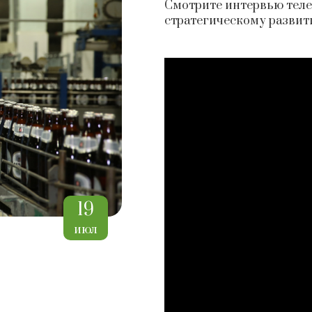
Смотрите интервью телек
стратегическому разви
19
июл