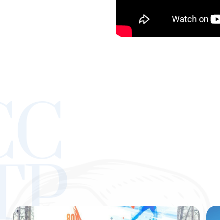
СС
ТР