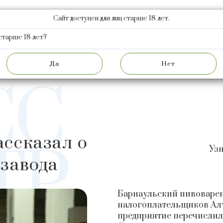
Сайт доступен для лиц старше 18 лет.
КЦИЯ
НОВОСТИ
АКЦИОНЕРАМ
О ЗАВОДЕ
Ф
старше 18 лет?
НОВОСТИ
​АЛЕКСАНДР ЛОКТЕВ РАССКАЗА
СС
ассказал о
ТР
Узн
 завода
Барнаульский пивоварен
налогоплательщиков Алта
предприятие перечислило