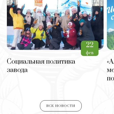
22
фев
Социальная политика
«А
завода
м
по
ВСЕ НОВОСТИ