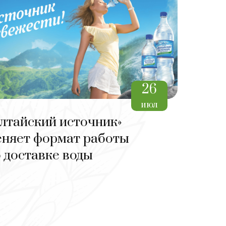
26
июл
лтайский источник»
еняет формат работы
 доставке воды