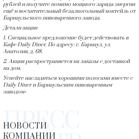
рублей и получите помимо мощного заряда энергии
ещё и восхитительный
безалкогольный
коктейль от
Барнаульского пивоваренного завода.
Детали акции
1. Специальное предложение будет действовать в
Кафе
Daily
Diner
. По адресу: г. Барнаул, ул.
Анатолия, д. 68.
2. Акция распространяется на заказы с доставкой
на дом.
Успейте
насладиться хорошими полосами вместе с
Daily
Diner
и Барнаульским пивоваренным
заводом»
ПРЕСС
НОВОСТИ
КОМПАНИИ