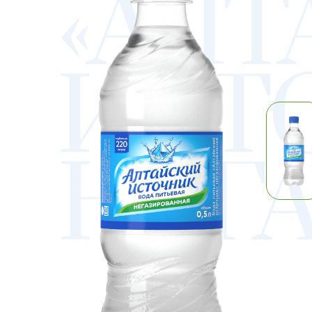
«АЛ
ИСТ
НЕГ