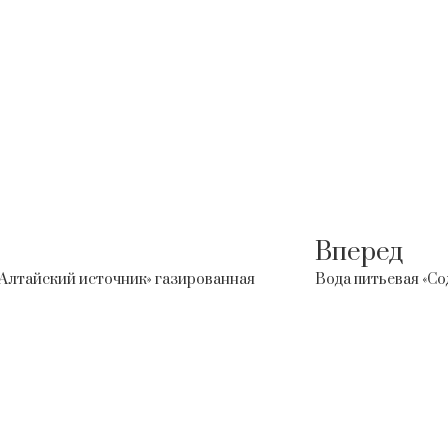
Вперед
«Алтайский источник» газированная
Вода питьевая «Со