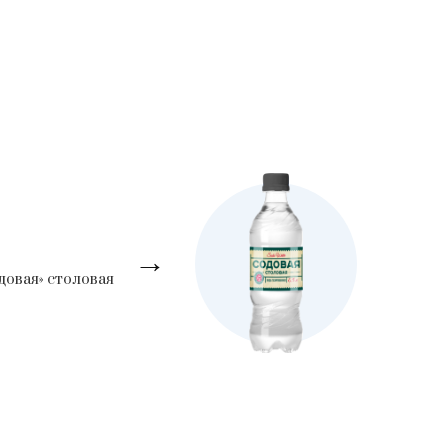
→
довая» столовая