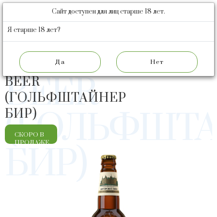
Сайт доступен для лиц старше 18 лет.
БАРНАУЛЬСКИЙ
ПИВОВАРЕННЫЙ
Я старше 18 лет?
ЗАВОД
GOLFSCHTE
GOLFSCHTEINER
BEER
BEER
(ГОЛЬФШТАЙНЕР
БИР)
(ГОЛЬФШТ
СКОРО В
ПРОДАЖЕ
БИР)