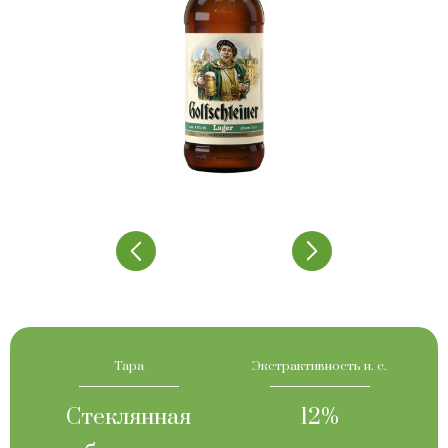
Тара
Экстрактивность н. с.
Стеклянная
12%